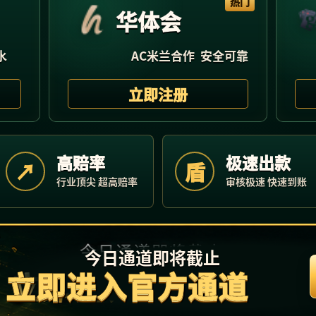
，各类体育赛事如雨后春笋般涌现，无论是足球、篮球，还是田径、游泳
乐趣。以
足球联赛
为例，各大球队为了争夺冠军，纷纷投入了大量的人力
牵动着球迷的心。而在这纷繁复杂的赛事中，“一分钟快三下载”作为一款
的赛事信息回顾，成为许多体育迷的首选。
不容错过
精彩瞬间值得我们细细回顾。比如，在近期的一场
NBA决赛
中，某星球员
不仅让球队的士气达到顶峰，也让广大球迷为之欢呼。如果能够通过“一分
强您的赛事体验。
中的世界纪录被刷新也是不容忽视的亮点。在一场激烈的角逐中，选手们
人感受到运动员不懈追求卓越的精神。因此，一分钟快三下载将这些精彩
顾，更是对体育精神的传承与发扬。