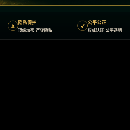
后的故事
据与比分的堆砌，更是对比赛过程的深度剖析。例如，在前一轮的
世界杯
调整和选手的出色发挥，某支队伍最终以微弱优势取得胜利。赛事的背后
精选推荐