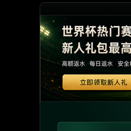
news
一分钟
Admin
2026-06-06 
在当今快节奏的生活
的人来说，能通过
一
精彩赛事综述