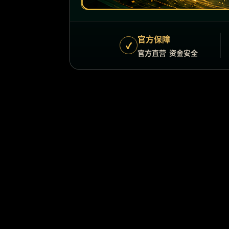
分析与总结：赛事背
赛事回顾不仅仅是数
战役中，经过战术的
返回文章列表