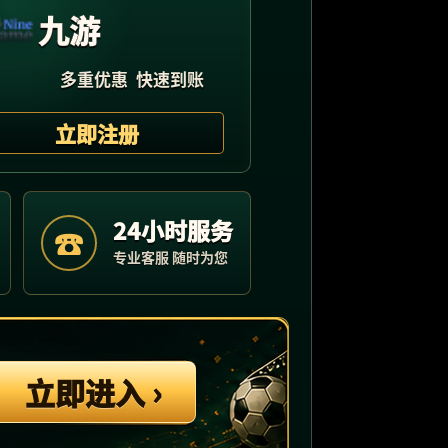
等项目，都为观众带来
、物力，比赛过程中的
便捷的应用程序，为用
以绝杀的方式帮助球队
钟快三下载”及时掌握
拼尽全力，最终突破了
瞬间进行总结与分析，