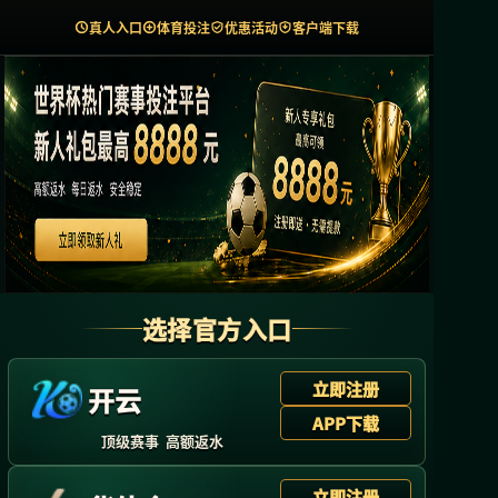
news
一分快三计划在线网页
的优化提升方法
Admin
2026-06-05 05:14:54
在数字化时代，越来越多的企业开始重视在线网页的
优化，而一分快三计划作为一种受欢迎的在线娱乐平
台，其网页的优化尤为重要。优化不仅涉及网站的加
载速度、用户体验，还包括内容的质量和 SEO（搜索
引擎优化）策略。本文将探讨一分快三计划在线网页
的
优化提升方法
，帮助企业在竞争激烈的市场中脱颖