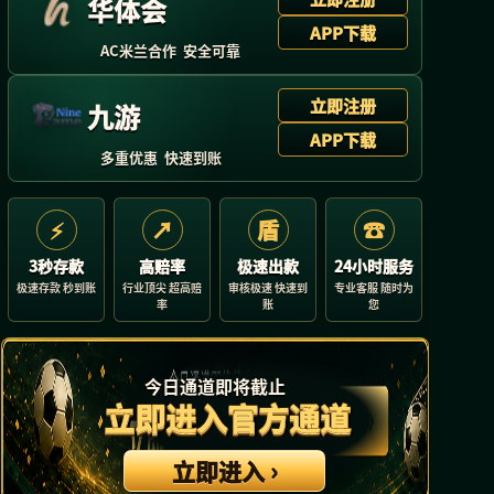
而出。
用户体验的提升
首先，优化用户体验是提升网页性能的关键。用户访
问一分快三计划时，首要的体验就是网页加载速度。
根据统计数据，网页加载时间超过三秒钟，用户的跳
出率将显著上升。因此，企业应采取以下措施：
减少HTTP请求
：复杂的网页 часто 需要加载多个文
件，如CSS、JavaScript和图片，减少这些请求数量
将加快加载速度。
使用CDN加速
：内容分发网络（CDN）可以帮助用户
从最近的服务器获取内容，降低延迟。